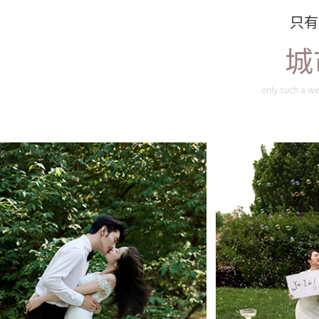
只有
城
旖旎夏色
唯
only such a we