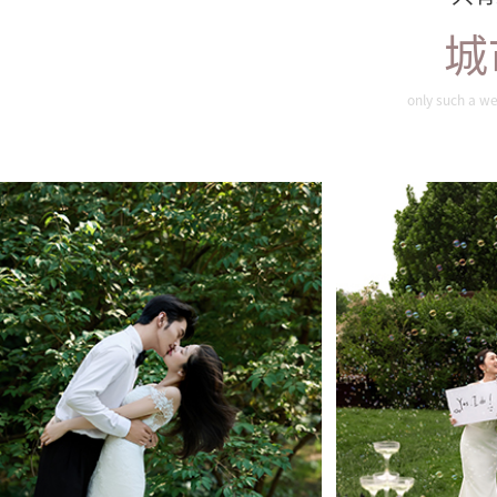
城
旖旎夏色
唯
only such a we