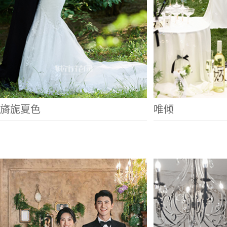
旖旎夏色
唯倾
巴黎晨曦
绮梦