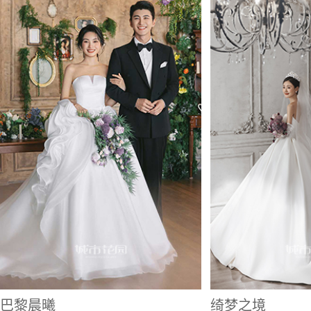
巴黎晨曦
绮梦之境