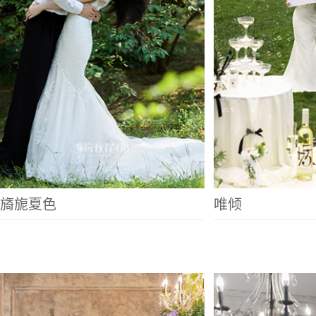
旖旎夏色
唯倾
巴黎晨曦
绮梦