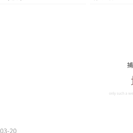
捕
only such a we
03-20