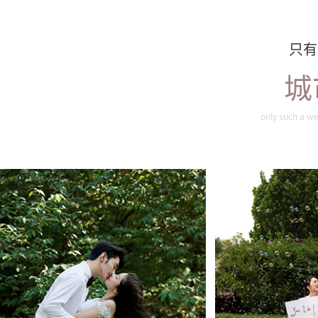
只有
城
旖旎夏色
唯
only such a we