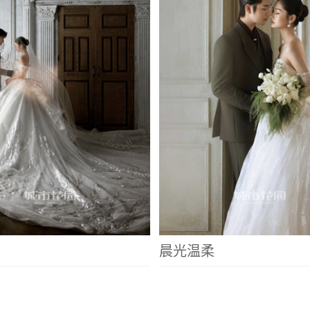
晨光温柔
花雨映喜
烛约