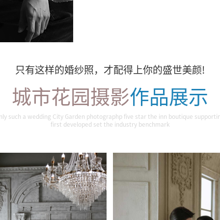
只有这样的婚纱照，才配得上你的盛世美颜!
城市花园摄影
作品展示
琉纱
晨光温柔
nly such a wedding City Garden photographp five star the inn boutique supporti
first developed set the industry benchmark