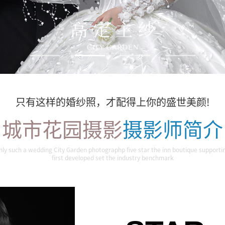
只有这样的婚纱照，才配得上你的盛世美颜!
城市花园摄影
摄影师简介
nly such a wedding City Garden photographp five star the inn boutique supporti
first developed set the industry benchmark