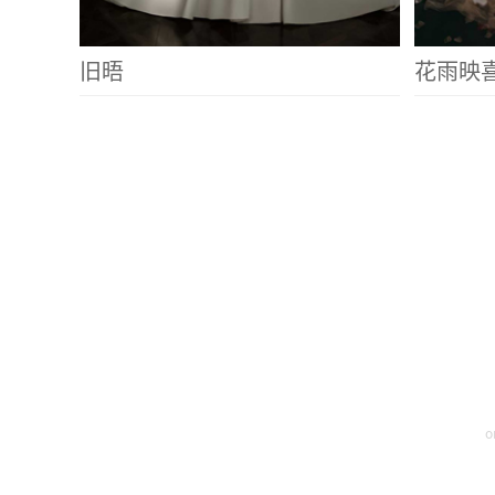
旧晤
花雨映
o