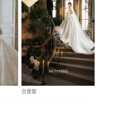
古堡誓
爱意盛放