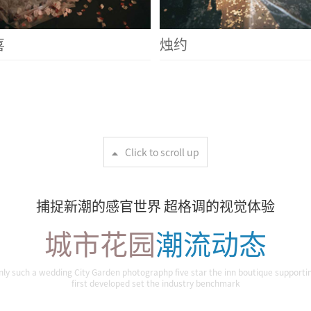
喜
烛约
Click to scroll up
捕捉新潮的感官世界 超格调的视觉体验
城市花园
潮流动态
nly such a wedding City Garden photographp five star the inn boutique supporti
first developed set the industry benchmark