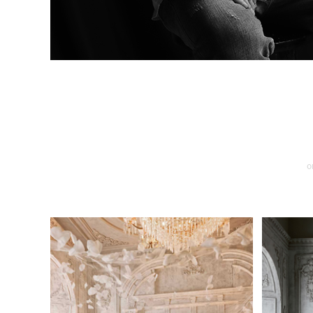
鎏晶赴爱
o