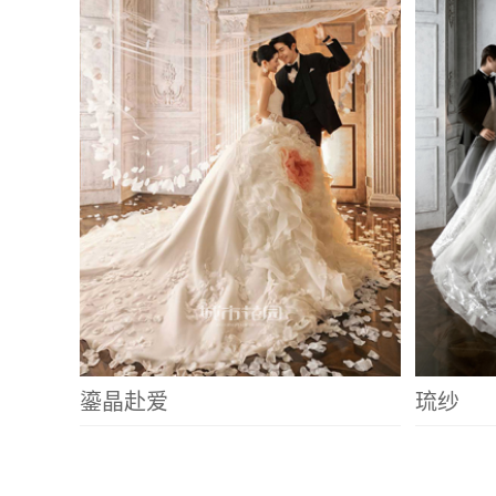
鎏晶赴爱
琉纱
旧晤