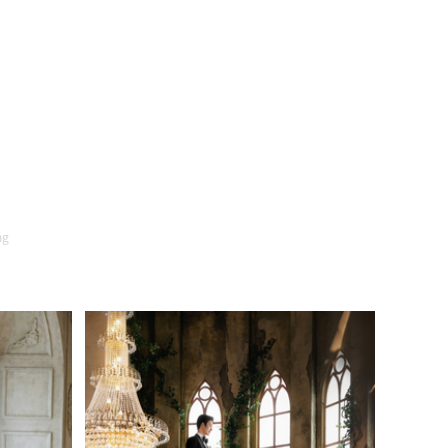
古堡誓
ng