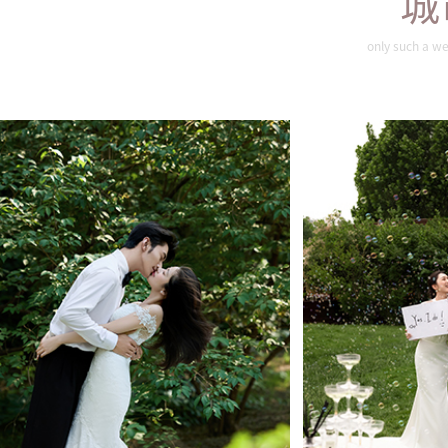
城
旖旎夏色
唯
only such a we