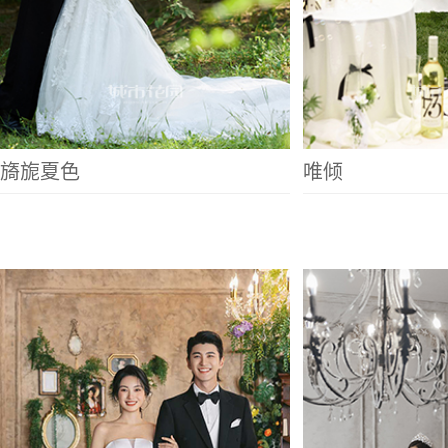
旖旎夏色
唯倾
巴黎晨曦
绮梦