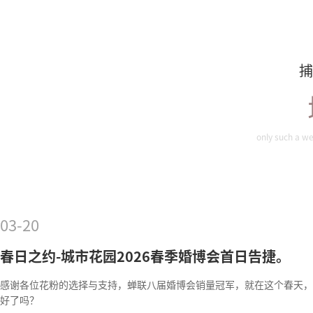
捕
only such a we
03-20
春日之约-城市花园2026春季婚博会首日告捷。
感谢各位花粉的选择与支持，蝉联八届婚博会销量冠军，就在这个春天，
好了吗？