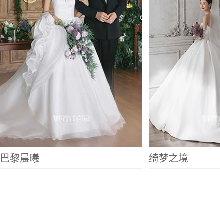
巴黎晨曦
绮梦之境