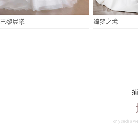
巴黎晨曦
绮梦之境
捕
only such a we