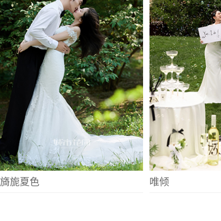
旖旎夏色
唯倾
巴黎晨曦
绮梦