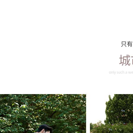
只有
城
旖旎夏色
唯
only such a we