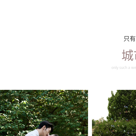
只有
城
旖旎夏色
唯
only such a we