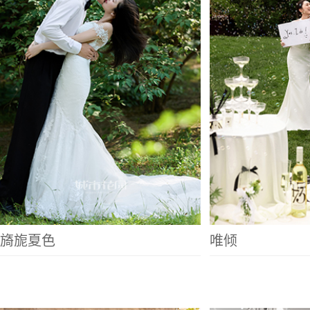
旖旎夏色
唯倾
巴黎晨曦
绮梦