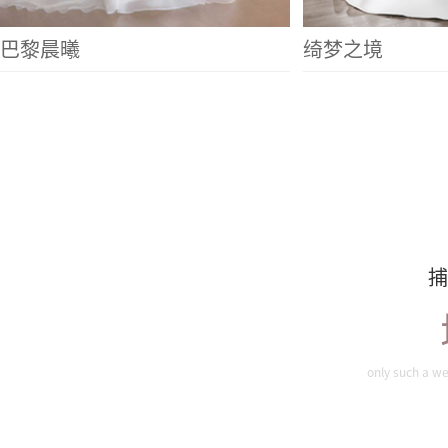
巴黎晨曦
绮梦之境
捕
only such a we