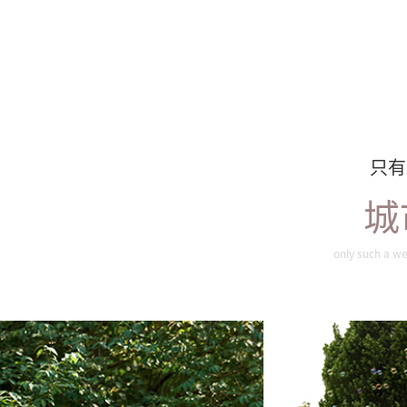
只有
城
旖旎夏色
唯
only such a we