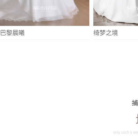
巴黎晨曦
绮梦之境
捕
only such a we