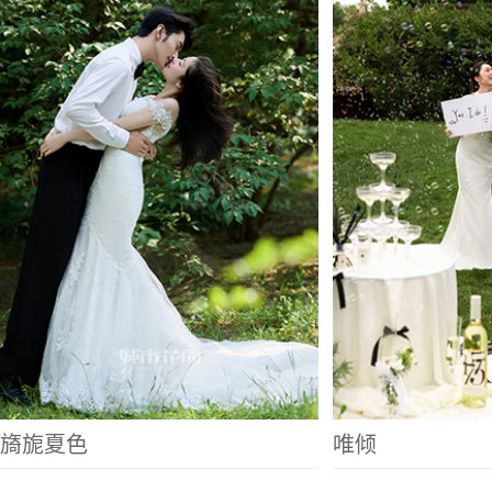
旖旎夏色
唯倾
巴黎晨曦
绮梦