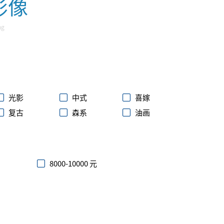
影像
ng
光影
中式
喜嫁
复古
森系
油画
8000-10000 元