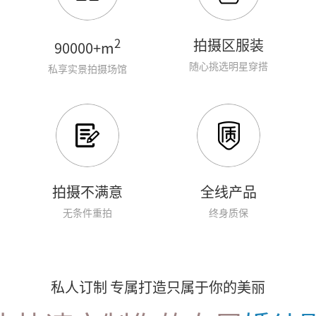
2
拍摄区服装
90000+m
随心挑选明星穿搭
私享实景拍摄场馆
拍摄不满意
全线产品
无条件重拍
终身质保
私人订制 专属打造只属于你的美丽