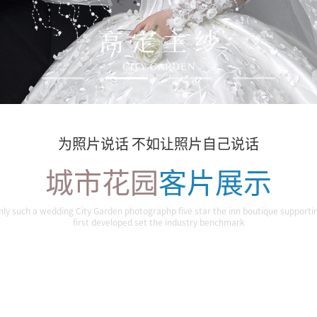
为照片说话 不如让照片自己说话
城市花园
客片展示
nly such a wedding City Garden photographp five star the inn boutique supporti
first developed set the industry benchmark