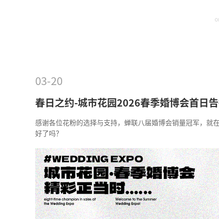
o
03-20
春日之约-城市花园2026春季婚博会首日
感谢各位花粉的选择与支持，蝉联八届婚博会销量冠军，就
好了吗？