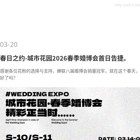
only such a we
03-20
春日之约-城市花园2026春季婚博会首日告捷。
感谢各位花粉的选择与支持，蝉联八届婚博会销量冠军，就在这个春天，
好了吗？